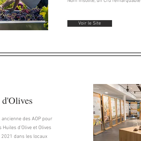
Nom insolite, un Cru remarquable 
Voir le Site
 d'Olives
us ancienne des AOP pour
s Huiles d’Olive et Olives
 2021 dans les locaux